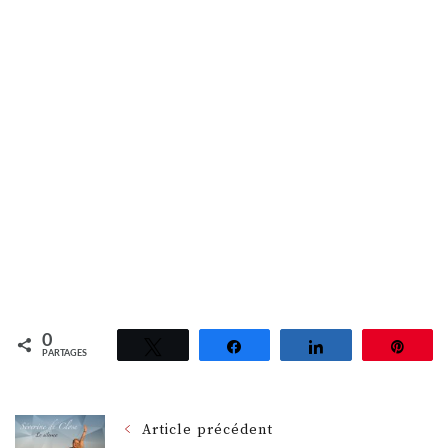
0
Tweetez
Partagez
Partagez
Épin
PARTAGES
Navigation
Article précédent