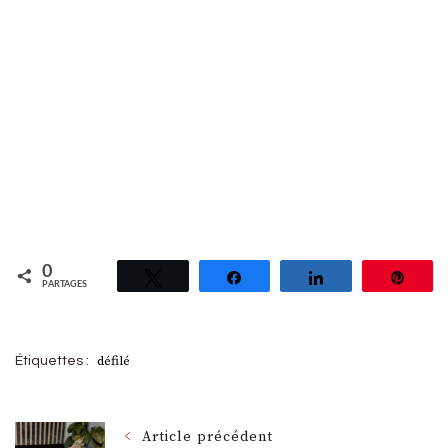
0
Tweetez
Partagez
Partagez
Épin
PARTAGES
défilé
Étiquettes :
Article précédent