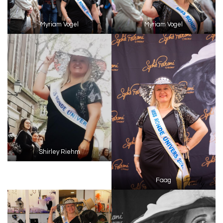
Myriam Vogel
Myriam Vogel
Shirley Riehm
Faag