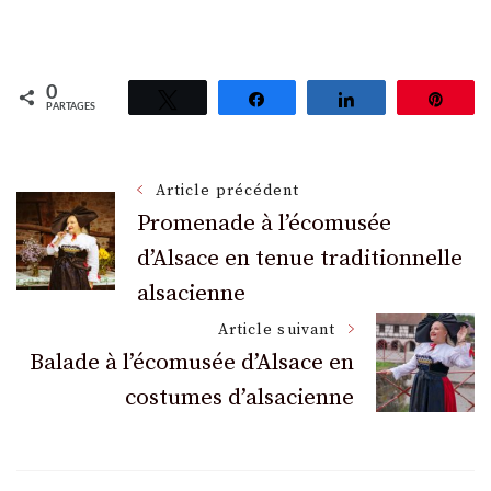
0
Tweetez
Partagez
Partagez
Épin
PARTAGES
Navigation
Article précédent
Promenade à l’écomusée
d’Alsace en tenue traditionnelle
des
alsacienne
articles
Article suivant
Balade à l’écomusée d’Alsace en
costumes d’alsacienne