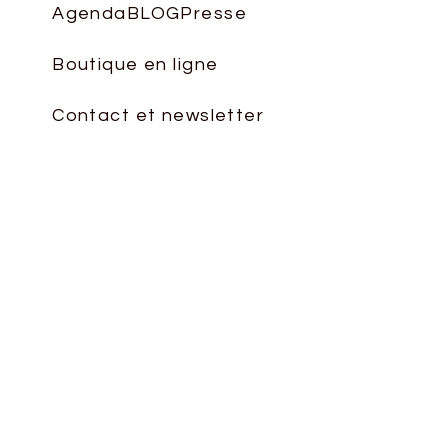
le
Agenda
BLOG
Presse
volume.
Boutique en ligne
Contact et newsletter