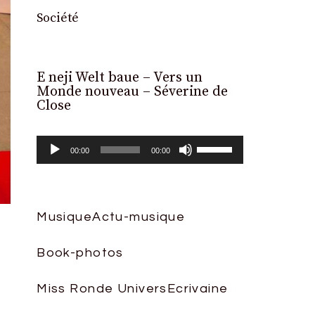
Société
E neji Welt baue – Vers un
Lecteur
Monde nouveau – Séverine de
audio
Close
Utilisez
00:00
00:00
les
flèches
haut/bas
Musique
Actu-musique
pour
Book-photos
augmenter
ou
Miss Ronde Univers
Ecrivaine
diminuer