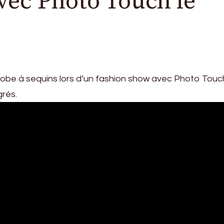
vec Photo Touch le
robe à sequins lors d’un fashion show avec Photo Touc
grés.