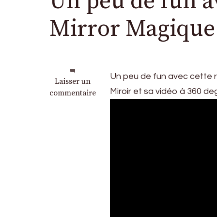
Un peu de fun a
Mirror Magique
Un peu de fun avec cette 
sur
Laisser un
Miroir et sa vidéo à 360 de
Un
commentaire
peu
de
fun
avec
Photo
Touch
le
Mirror
Magique