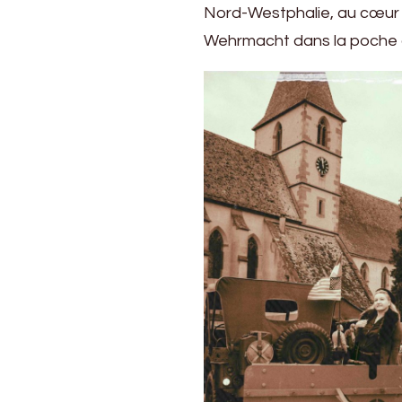
Nord-Westphalie, au cœur d
l’Alsace
du
Wehrmacht dans la poche d
Nord
–
Musée
de
Walbourg