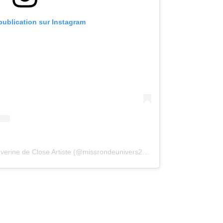
 publication sur Instagram
Une publication partagée par Séverine de Close Artiste (@missrondeunivers2022)