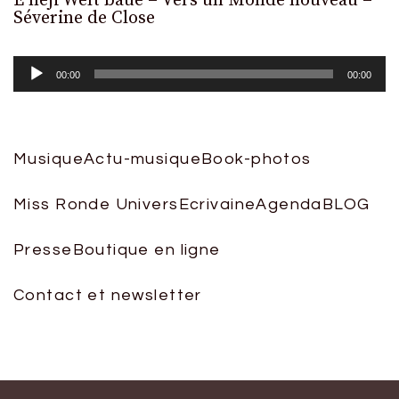
E neji Welt baue – Vers un Monde nouveau –
L
Séverine de Close
a
00:00
00:00
Musique
Actu-musique
Book-photos
Miss Ronde Univers
Ecrivaine
Agenda
BLOG
Presse
Boutique en ligne
Contact et newsletter