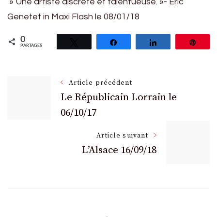
» Une artiste discrète et talentueuse. »- Eric
Genetet in Maxi Flash le 08/01/18
0
Tweetez
Partagez
Partagez
Épin
PARTAGES
Navigation
Article précédent
Le Républicain Lorrain le
06/10/17
des
Article suivant
articles
L’Alsace 16/09/18