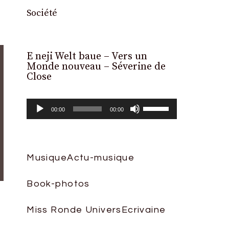
Société
E neji Welt baue – Vers un
Lecteur
Monde nouveau – Séverine de
audio
Close
Utilisez
00:00
00:00
les
flèches
haut/bas
Musique
Actu-musique
pour
Book-photos
augmenter
ou
Miss Ronde Univers
Ecrivaine
diminuer