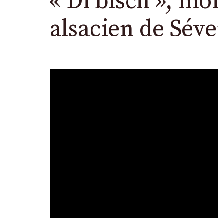
« Di bisch », mo
alsacien de Séve