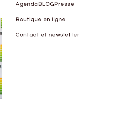
le
Agenda
BLOG
Presse
volume.
Boutique en ligne
Contact et newsletter