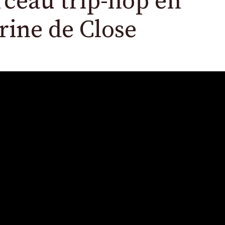
rceau trip-hop en
rine de Close