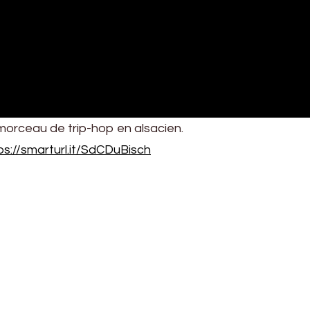
 morceau de trip-hop en alsacien.
ps://smarturl.it/SdCDuBisch