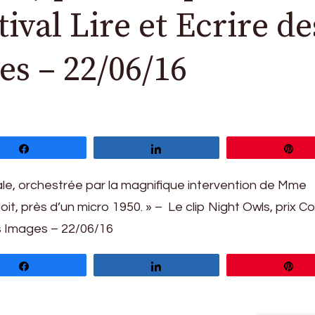
ival Lire et Ecrire de
s – 22/06/16
Partagez
Partagez
Ép
ale, orchestrée par la magnifique intervention de Mme
it, près d’un micro 1950. » – Le clip Night Owls, prix C
es Images – 22/06/16
Partagez
Partagez
Ép