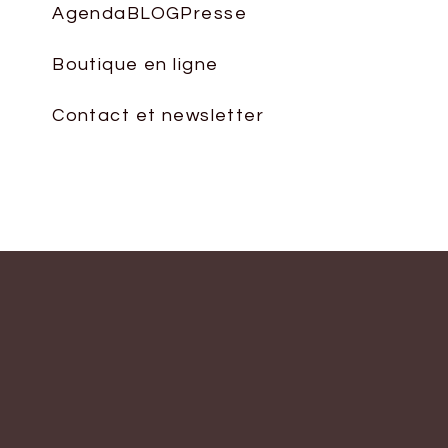
le
Agenda
BLOG
Presse
volume.
Boutique en ligne
Contact et newsletter