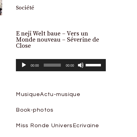
Société
E neji Welt baue – Vers un
Lecteur
Monde nouveau – Séverine de
audio
Close
Utilisez
00:00
00:00
les
flèches
haut/bas
Musique
Actu-musique
pour
Book-photos
augmenter
ou
Miss Ronde Univers
Ecrivaine
diminuer