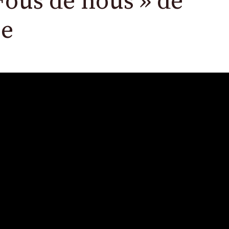
 Fous de nous » de
se