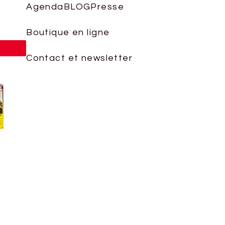
le
Agenda
BLOG
Presse
volume.
Boutique en ligne
ingle
Contact et newsletter