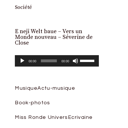
Société
E neji Welt baue – Vers un
Lecteur
Monde nouveau – Séverine de
audio
Close
Utilisez
00:00
00:00
les
flèches
haut/bas
Musique
Actu-musique
pour
Book-photos
augmenter
ou
Miss Ronde Univers
Ecrivaine
diminuer