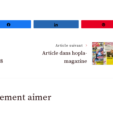
Partagez
Partagez
Ép
Article suivant
Article dans hopla-
18
magazine
lement aimer