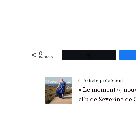
0
Tweetez
PARTAGES
Navigation
Article précédent
« Le moment », nou
clip de Séverine de 
des
articles