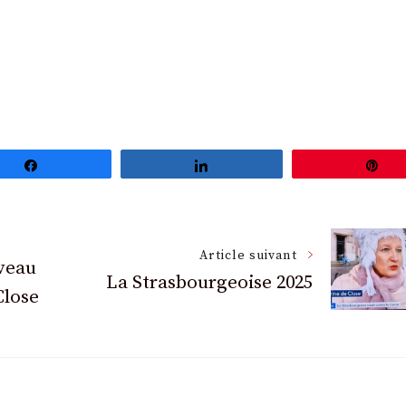
Partagez
Partagez
Ép
Article suivant
veau
La Strasbourgeoise 2025
Close