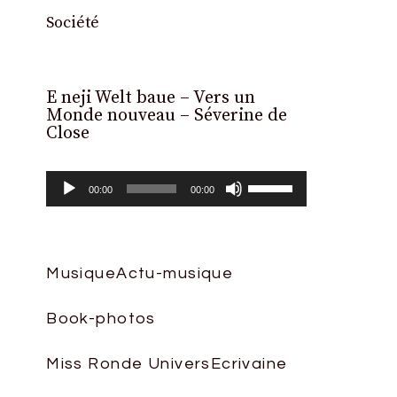
Société
E neji Welt baue – Vers un
Lecteur
Monde nouveau – Séverine de
audio
Close
Utilisez
00:00
00:00
les
flèches
haut/bas
Musique
Actu-musique
pour
Book-photos
augmenter
ou
Miss Ronde Univers
Ecrivaine
diminuer