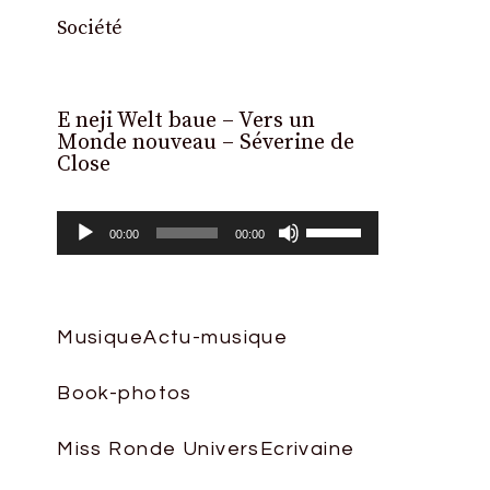
Société
E neji Welt baue – Vers un
Lecteur
Monde nouveau – Séverine de
audio
Close
Utilisez
00:00
00:00
les
flèches
haut/bas
Musique
Actu-musique
pour
Book-photos
augmenter
ou
Miss Ronde Univers
Ecrivaine
diminuer