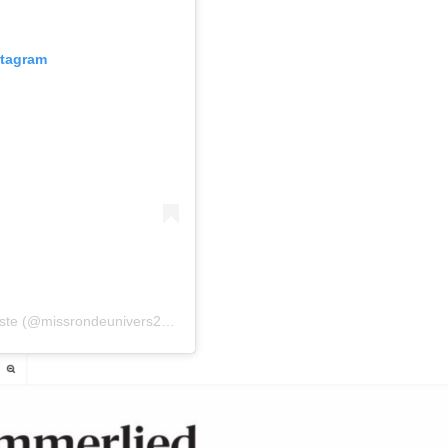
stagram
Une publication partagée par Séverine de Close Artiste (@missrondeunivers2022)