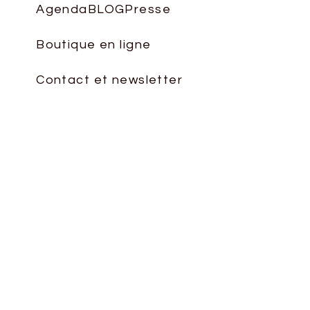
le
Agenda
BLOG
Presse
volume.
Boutique en ligne
Contact et newsletter