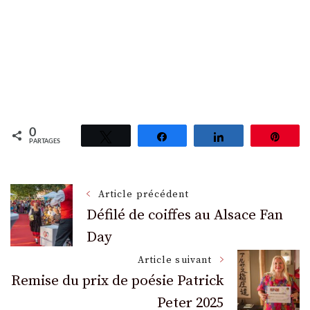
0
Tweetez
Partagez
Partagez
Épin
PARTAGES
Navigation
Article précédent
Défilé de coiffes au Alsace Fan
Day
des
Article suivant
articles
Remise du prix de poésie Patrick
Peter 2025