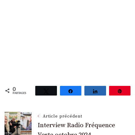
0
Tweetez
Partagez
Partagez
Épin
PARTAGES
Navigation
Article précédent
Interview Radio Fréquence
Verte octobre 2024