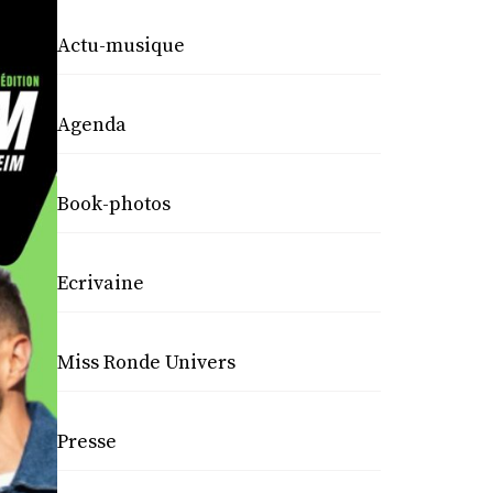
Actu-musique
Agenda
Book-photos
Ecrivaine
Miss Ronde Univers
Presse