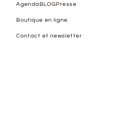
le
Agenda
BLOG
Presse
volume.
Boutique en ligne
Contact et newsletter