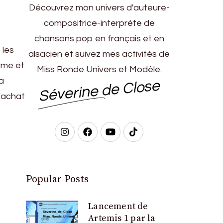
Découvrez mon univers d'auteure-
compositrice-interprète de
chansons pop en français et en
 les
alsacien et suivez mes activités de
ame et
Miss Ronde Univers et Modèle.
a
Séverine de Close
l’achat
Popular Posts
Lancement de
Artemis 1 par la