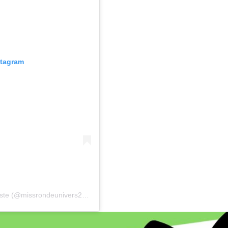
stagram
Une publication partagée par Séverine de Close Artiste (@missrondeunivers2022)