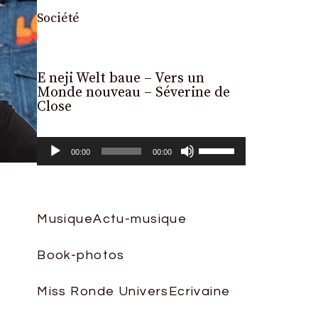
Société
E neji Welt baue – Vers un
Lecteur
Monde nouveau – Séverine de
audio
Close
Utilisez
00:00
00:00
les
flèches
haut/bas
Musique
Actu-musique
pour
Book-photos
augmenter
ou
Miss Ronde Univers
Ecrivaine
diminuer