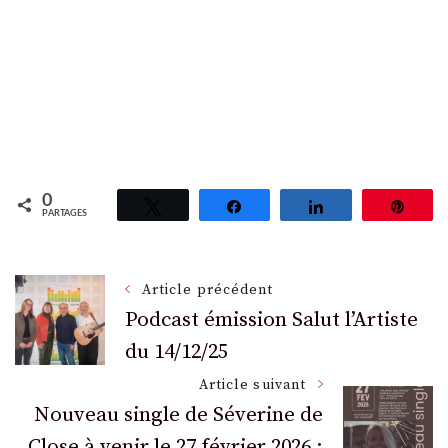
0
Tweetez
Partagez
Partagez
Épin
PARTAGES
Navigation
Article précédent
Podcast émission Salut l’Artiste
du 14/12/25
des
Article suivant
articles
Nouveau single de Séverine de
Close à venir le 27 février 2026 :