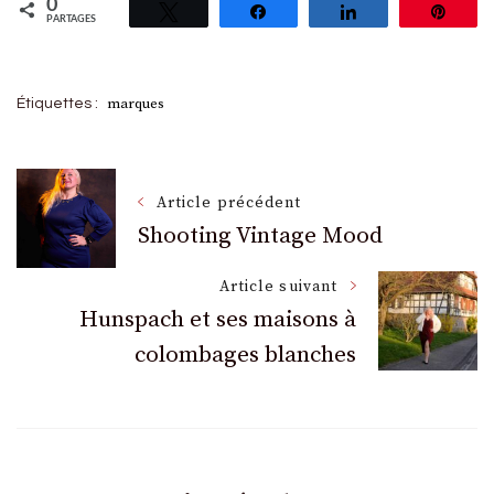
0
Tweetez
Partagez
Partagez
Épin
PARTAGES
marques
Étiquettes :
Navigation
Article précédent
Shooting Vintage Mood
des
Article suivant
Hunspach et ses maisons à
articles
colombages blanches