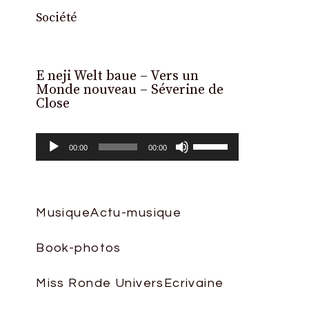
Société
E neji Welt baue – Vers un
Lecteur
Monde nouveau – Séverine de
audio
Close
Utilisez
00:00
00:00
les
flèches
haut/bas
Musique
Actu-musique
pour
Book-photos
augmenter
ou
Miss Ronde Univers
Ecrivaine
diminuer