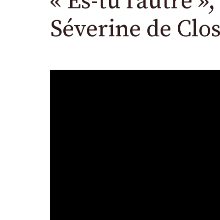
« Es-tu l’autre 
Séverine de Clo