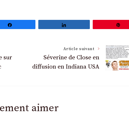
Partagez
Partagez
Ép
Article suivant
e sur
Séverine de Close en
c
diffusion en Indiana USA
lement aimer