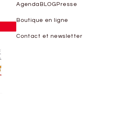
le
Agenda
BLOG
Presse
volume.
Boutique en ligne
ingle
Contact et newsletter