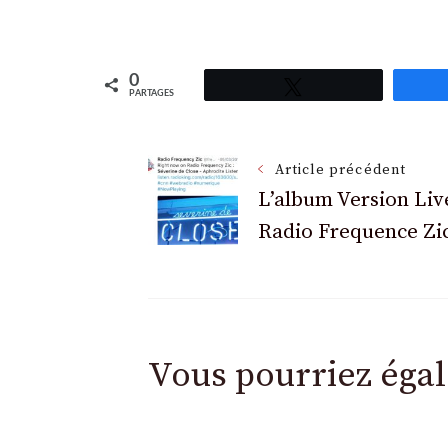
0
Tweetez
PARTAGES
Navigation
Article précédent
L’album Version Liv
Radio Frequence Zi
des
articles
Vous pourriez éga