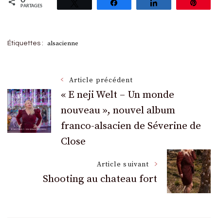
0
Tweetez
Partagez
Partagez
Épin
PARTAGES
alsacienne
Étiquettes :
Navigation
Article précédent
« E neji Welt – Un monde
nouveau », nouvel album
des
franco-alsacien de Séverine de
articles
Close
Article suivant
Shooting au chateau fort