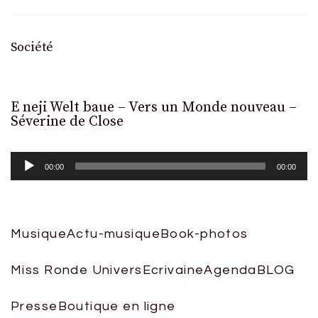
Société
E neji Welt baue – Vers un Monde nouveau –
L
Séverine de Close
a
00:00
00:00
Musique
Actu-musique
Book-photos
Miss Ronde Univers
Ecrivaine
Agenda
BLOG
Presse
Boutique en ligne